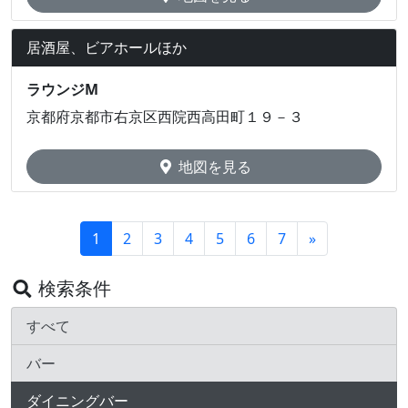
居酒屋、ビアホールほか
ラウンジM
京都府京都市右京区西院西高田町１９－３
地図を見る
1
2
3
4
5
6
7
»
検索条件
すべて
バー
ダイニングバー