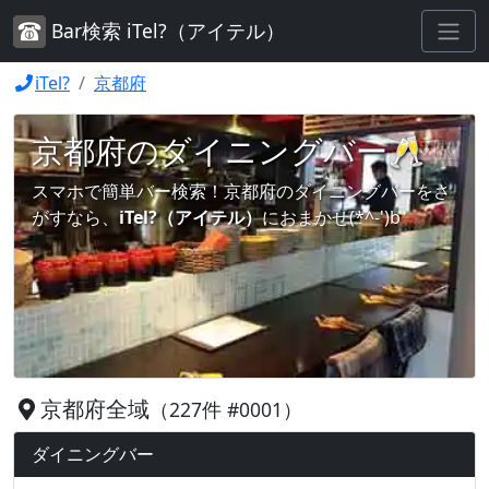
Bar検索 iTel?（アイテル）
iTel?
京都府
京都府のダイニングバー🥂
スマホで簡単バー検索！京都府のダイニングバーをさ
がすなら、
iTel?（アイテル）
におまかせ(*^-')b
京都府全域
（227件 #0001）
ダイニングバー